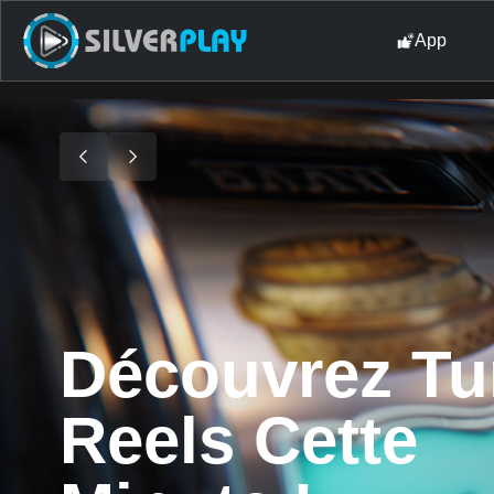
App
Découvrez Tu
Reels Cette