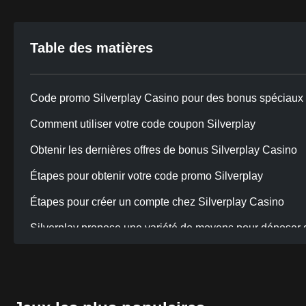
Table des matières
Code promo Silverplay Casino pour des bonus spéciaux
Comment utiliser votre code coupon Silverplay
Obtenir les dernières offres de bonus Silverplay Casino
Étapes pour obtenir votre code promo Silverplay
Étapes pour créer un compte chez Silverplay Casino
Silverplay propose une variété de moyens pour déposer d
Processus de retrait et limites sur les retraits
Conditions des bonus et exigences de mise chez Silverp
Offres spéciales et récompenses continues