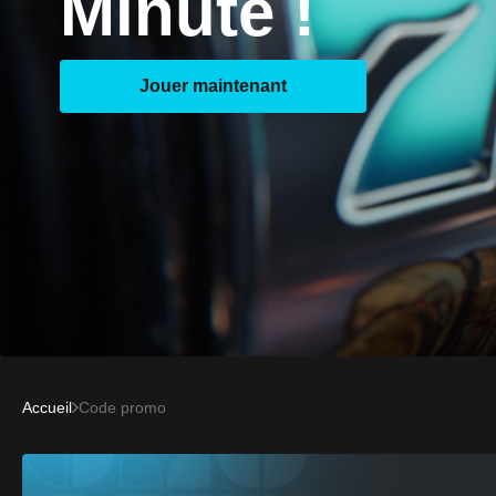
Minute !
Jouer maintenant
Accueil
Code promo