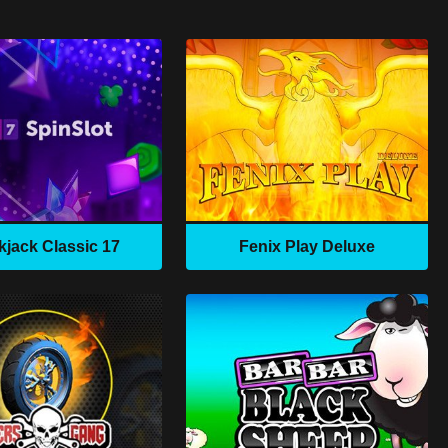
kjack Classic 17
Fenix Play Deluxe