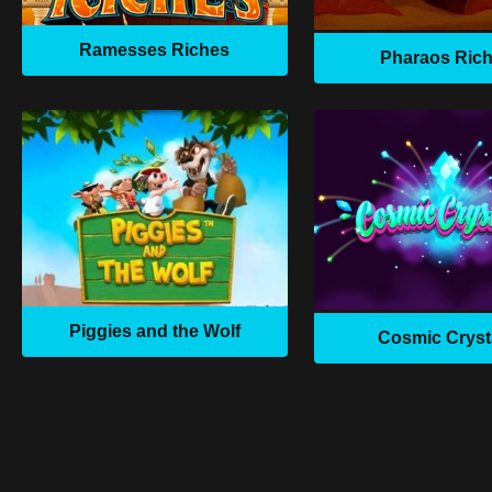
Ramesses Riches
Pharaos Ric
Piggies and the Wolf
Cosmic Cryst