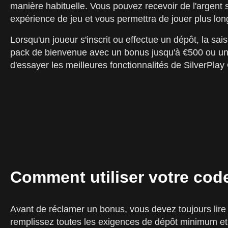
manière habituelle. Vous pouvez recevoir de l'argent
expérience de jeu et vous permettra de jouer plus lo
Lorsqu'un joueur s'inscrit ou effectue un dépôt, la s
pack de bienvenue avec un bonus jusqu'à €500 ou un e
d'essayer les meilleures fonctionnalités de SilverPla
Comment utiliser votre cod
Avant de réclamer un bonus, vous devez toujours lire
remplissez toutes les exigences de dépôt minimum et d