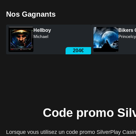
Nos Gagnants
Zhao Cai Jin Bao
Hellboy
Rude
Michael
160€
Code promo Silv
Lorsque vous utilisez un code promo SilverPlay Casi