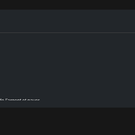
e l'argent et payer
lay Casino