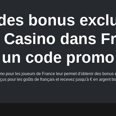
des bonus exclu
y Casino dans F
un code promo
 pour les joueurs de France leur permet d'obtenir des bonus e
çus pour les goûts de français et recevez jusqu'à € en argent b