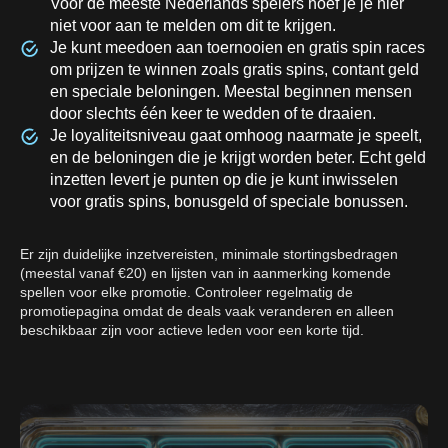
Voor de meeste Nederlands spelers hoef je je hier
niet voor aan te melden om dit te krijgen.
Je kunt meedoen aan toernooien en gratis spin races
om prijzen te winnen zoals gratis spins, contant geld
en speciale beloningen. Meestal beginnen mensen
door slechts één keer te wedden of te draaien.
Je loyaliteitsniveau gaat omhoog naarmate je speelt,
en de beloningen die je krijgt worden beter. Echt geld
inzetten levert je punten op die je kunt inwisselen
voor gratis spins, bonusgeld of speciale bonussen.
Er zijn duidelijke inzetvereisten, minimale stortingsbedragen
(meestal vanaf €20) en lijsten van in aanmerking komende
spellen voor elke promotie. Controleer regelmatig de
promotiepagina omdat de deals vaak veranderen en alleen
beschikbaar zijn voor actieve leden voor een korte tijd.