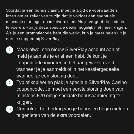
Voordat je een bonus claimt, moet je altijd de voorwaarden
lezen om er zeker van te zijn dat je voldoet aan eventuele
minimale stortings- en inzetvereisten. Als je vergeet de code in
te voeren, kun je deze speciale deals mogelijk niet meer krijgen.
Als je een promotiecode hebt die werkt, kun je meer halen uit je
eerste stappen bij SilverPlay.
Maak ofwel een nieuw SilverPlay account aan of
meld je aan als je er al een hebt. Je kunt je
couponcode invoeren in het aangewezen veld
wanneer je je aanmeldt of in het kassiergedeelte
wanneer je een storting doet.
Typ of kopieer en plak je speciale SilverPlay Casino
couponcode. Je moet een eerste storting doen van
minstens €20 om je speciale bonusaanbieding te
krijgen.
Controleer het bedrag van je bonus en begin meteen
te genieten van de extra voordelen.