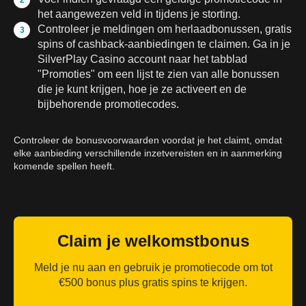
het aangewezen veld in tijdens je storting.
Controleer je meldingen om herlaadbonussen, gratis
spins of cashback-aanbiedingen te claimen. Ga in je
SilverPlay Casino account naar het tabblad
"Promoties" om een lijst te zien van alle bonussen
die je kunt krijgen, hoe je ze activeert en de
bijbehorende promotiecodes.
Controleer de bonusvoorwaarden voordat je het claimt, omdat
elke aanbieding verschillende inzetvereisten en in aanmerking
komende spellen heeft.
Claim je welkomstbonus
Meld je nu aan en gebruik je promotiecode om tot
€500 bonus plus gratis spins te krijgen.