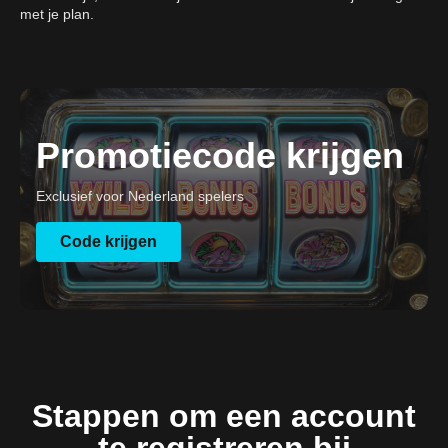
met je plan.
Promotiecode krijgen
Exclusief voor Nederland spelers
Code krijgen
Stappen om een account