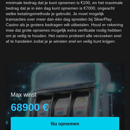
minimale bedrag dat je kunt opnemen is €100, en het maximale
bedrag dat je in één dag kunt opnemen is €7000, ongeacht
welke betalingsmethode je gebruikt. Je moet mogelijk
transacties over meer dan één dag spreiden bij SilverPlay
Casino als je grotere bedragen wilt uitbetalen. Houd er rekening
mee dat grote opnames mogelijk extra verificatie nodig hebben
om je veilig te houden. Het casino probeert alle verzoeken snel
af te handelen zodat je je winsten snel en veilig kunt krijgen.
Max winst
68900 €
Nu opnemen