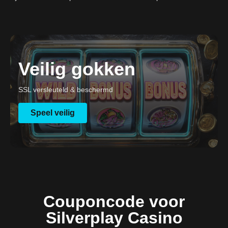
Veilig gokken
SSL versleuteld & beschermd
Speel veilig
Couponcode voor
Silverplay Casino