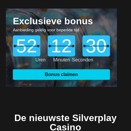
Exclusieve bonus
Aanbieding geldig voor beperkte tijd
52
12
28
Uren
Minuten
Seconden
Bonus claimen
De nieuwste Silverplay
Casino