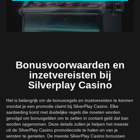
Bonusvoorwaarden en
inzetvereisten bij
Silverplay Casino
Het is belangrijk om de bonusregels en inzetvereisten te kennen
voordat je een promotie claimt bij SilverPlay Casino. Elke
aanbieding komt met duidelijke regels die moeten worden
gevolgd om bonusgelden om te zetten in contant geld dat kan
worden opgenomen. Deze details zullen je helpen het meeste
uit de SilverPlay Casino promotiecode te halen en van je
winsten te genieten. De meeste SilverPlay Casino bonussen