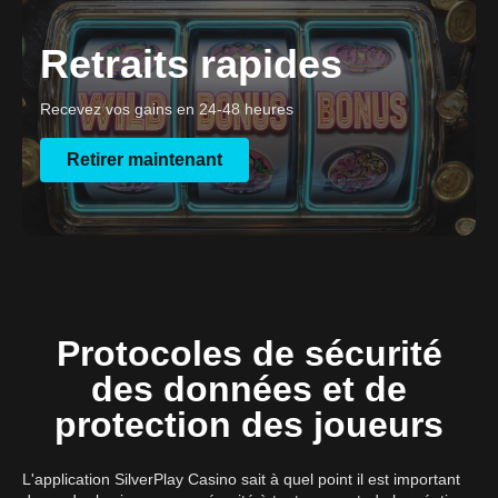
Retraits rapides
Recevez vos gains en 24-48 heures
Retirer maintenant
Protocoles de sécurité
des données et de
protection des joueurs
L'application SilverPlay Casino sait à quel point il est important