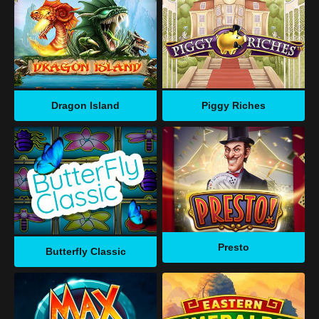
Dragon Island
Piggy Riches
Presto
Butterfly Classic