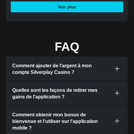
Voir plus
FAQ
Comment ajouter de l'argent à mon
compte Silverplay Casino ?
Quelles sont les façons de retirer mes
gains de l'application ?
Comment obtenir mon bonus de
bienvenue et l'utiliser sur l'application
mobile ?