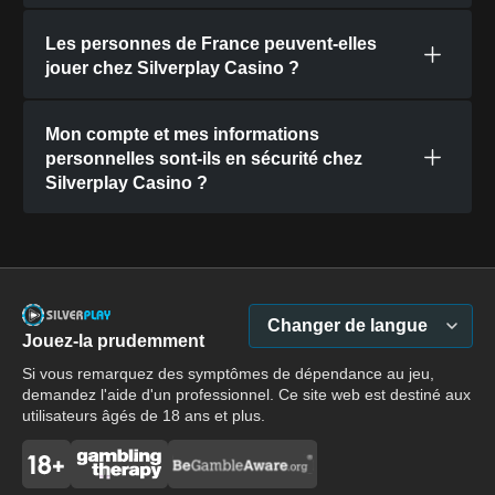
Les personnes de France peuvent-elles
jouer chez Silverplay Casino ?
Mon compte et mes informations
personnelles sont-ils en sécurité chez
Silverplay Casino ?
Changer de langue
Jouez-la prudemment
Si vous remarquez des symptômes de dépendance au jeu,
demandez l'aide d'un professionnel. Ce site web est destiné aux
utilisateurs âgés de 18 ans et plus.