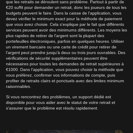
que les retraits se déroulent sans problème. Partout à partir de
€20 suffit pour demander un retrait, donc les joueurs de tous les
budgets peuvent le faire. Dans la caisse de l'application, vous
devez vérifier le minimum exact pour la méthode de paiement
que vous avez choisie. Cela s'explique par le fait que différents
services peuvent avoir des minimums différents. Les moyens les
plus rapides de retirer de l'argent sont la plupart des
portefeuilles électroniques, parfois en quelques heures. Utiliser
un virement bancaire ou une carte de crédit pour retirer de
l'argent peut prendre jusqu'à deux ou trois jours ouvrables. Des
vérifications de sécurité supplémentaires peuvent être
nécessaires pour toutes les demandes de retrait supérieures à
€1000. Dans l'application, vous pouvez choisir la méthode que
vous préférez, confirmer vos informations de compte, puis
profiter de retraits clairs et ponctuels avec des limites minimum
raisonnables.
Si vous rencontrez des problèmes, un support dédié est
disponible pour vous aider avec le statut de votre retrait et
s'assurer que le problème est résolu rapidement.