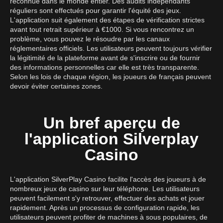
reconnue dans le monde entier. Des audits indépendants
réguliers sont effectués pour garantir l'équité des jeux.
L'application suit également des étapes de vérification strictes
avant tout retrait supérieur à €1000. Si vous rencontrez un
problème, vous pouvez le résoudre par les canaux
réglementaires officiels. Les utilisateurs peuvent toujours vérifier
la légitimité de la plateforme avant de s'inscrire ou de fournir
des informations personnelles car elle est très transparente.
Selon les lois de chaque région, les joueurs de français peuvent
devoir éviter certaines zones.
Un bref aperçu de
l'application Silverplay
Casino
L'application SilverPlay Casino facilite l'accès des joueurs à de
nombreux jeux de casino sur leur téléphone. Les utilisateurs
peuvent facilement s'y retrouver, effectuer des achats et jouer
rapidement. Après un processus de configuration rapide, les
utilisateurs peuvent profiter de machines à sous populaires, de