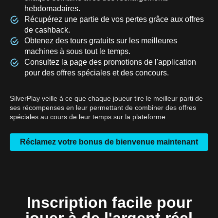
hebdomadaires.
Récupérez une partie de vos pertes grâce aux offres
de cashback.
Obtenez des tours gratuits sur les meilleures
machines à sous tout le temps.
Consultez la page des promotions de l'application
pour des offres spéciales et des concours.
SilverPlay veille à ce que chaque joueur tire le meilleur parti de
ses récompenses en leur permettant de combiner des offres
spéciales au cours de leur temps sur la plateforme.
Réclamez votre bonus de bienvenue maintenant
Inscription facile pour