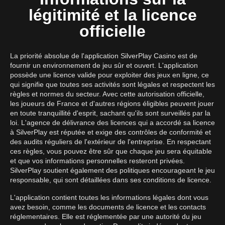
légitimité et la licence
officielle
La priorité absolue de l'application SilverPlay Casino est de
fournir un environnement de jeu sûr et ouvert. L'application
possède une licence valide pour exploiter des jeux en ligne, ce
qui signifie que toutes ses activités sont légales et respectent les
règles et normes du secteur. Avec cette autorisation officielle,
les joueurs de France et d'autres régions éligibles peuvent jouer
en toute tranquillité d'esprit, sachant qu'ils sont surveillés par la
loi. L'agence de délivrance des licences qui a accordé sa licence
à SilverPlay est réputée et exige des contrôles de conformité et
des audits réguliers de l'extérieur de l'entreprise. En respectant
ces règles, vous pouvez être sûr que chaque jeu sera équitable
et que vos informations personnelles resteront privées.
SilverPlay soutient également des politiques encourageant le jeu
responsable, qui sont détaillées dans ses conditions de licence.
L'application contient toutes les informations légales dont vous
avez besoin, comme les documents de licence et les contacts
réglementaires. Elle est réglementée par une autorité du jeu