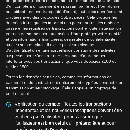
de garder les joueurs en sécurité à tout moment, de la création
d'un compte à un paiement en passant par le jeu. Pour donner
aux utilisateurs une tranquillité d'esprit, toutes les données sont
cryptées avec des protocoles SSL avancés. Cela protège les
données telles que les informations personnelles, les mots de
passe et les registres de transactions contre toute visualisation
par des personnes non autorisées. Pour protéger votre identité
et vos informations financières, des règles de confidentialité
strictes sont en place. Il existe plusieurs niveaux
d'authentification et une surveillance constante des activités
suspectes pour s'assurer que personne d'autre ne peut
interférer avec vos transactions, que vous déposiez €100 ou
retiriez €500.
Toutes les données sensibles, comme les informations de
paiement et de contact, sont entièrement cryptées pendant leur
transmission et leur stockage. Cela s'appelle un cryptage de
bout en bout.
Vérification du compte : Toutes les transactions
importantes et les nouvelles inscriptions doivent être
vérifiées par l'utilisateur pour s'assurer que
l'utilisateur est bien celui qu'il prétend être et pour
empêcher le vol d'identité.