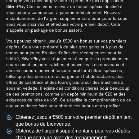
Lorsque vous téléchargez pour la première fois l'application
SilverPlay Casino, vous recevez un bonus spécial destiné à
vous aider à commencer à jouer immédiatement. Recevez
instantanément de l'argent supplémentaire pour jouer lorsque
vous vous inscrivez et effectuez votre premier dépôt. Cela
s'appelle un package de bonus assorti.
Vous pouvez obtenir jusqu'à €500 en bonus sur vos premiers
dépôts. Cela vous prépare à de plus gros gains et à plus de
temps pour jouer. En plus d'offrir des récompenses pour la
fidélité, SilverPlay veille également à ce que les promotions en
cours soient toujours fraîches et nouvelles. Les nouveaux et
anciens joueurs peuvent toujours profiter d'offres spéciales,
telles que des bonus de rechargement hebdomadaires, des
offres de cashback et des tours gratuits sur des machines à
sous en vedette. Il existe des conditions claires pour beaucoup
de ces promotions, comme un dépôt minimum de €20 et des
exigences de mise de x35. Cela facilite la compréhension de ce
que vous devez faire pour obtenir ces bonus et en profiter.
Obtenez jusqu'à €500 sur votre premier dépôt en tant
que bonus de bienvenue.
Obtenez de l'argent supplémentaire pour vos dépôts
chaque semaine avec des rechargements