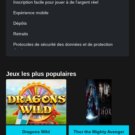
Inscription facile pour jouer à de l'argent réel
Expérience mobile
Dépôts
Retraits
Protocoles de sécurité des données et de protection
des joueurs
Informations sur la légitimité et la licence officielle
Un bref aperçu de l'application Silverplay Casino
Jeux les plus populaires
Meilleures fonctionnalités de l'application Silverplay
Casino
Prise en charge des plateformes
Dragons Wild
Bejeweled 2