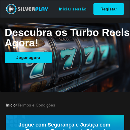
Iniciar sessão
Registar
Descubra os Turbo Reels
Agora!
Jogar agora
Início
Termos e Condições
Jogue com Segurança e Justiça com