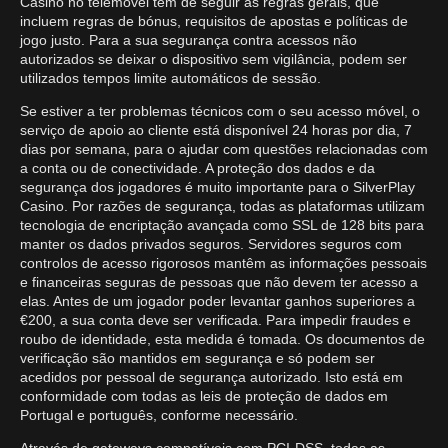
Casino no telemóvel têm de seguir as regras gerais, que
incluem regras de bónus, requisitos de apostas e políticas de
jogo justo. Para a sua segurança contra acessos não
autorizados se deixar o dispositivo sem vigilância, podem ser
utilizados tempos limite automáticos de sessão.
Se estiver a ter problemas técnicos com o seu acesso móvel, o
serviço de apoio ao cliente está disponível 24 horas por dia, 7
dias por semana, para o ajudar com questões relacionadas com
a conta ou de conectividade. A proteção dos dados e da
segurança dos jogadores é muito importante para o SilverPlay
Casino. Por razões de segurança, todas as plataformas utilizam
tecnologia de encriptação avançada como SSL de 128 bits para
manter os dados privados seguros. Servidores seguros com
controlos de acesso rigorosos mantêm as informações pessoais
e financeiras seguras de pessoas que não devem ter acesso a
elas. Antes de um jogador poder levantar ganhos superiores a
€200, a sua conta deve ser verificada. Para impedir fraudes e
roubo de identidade, esta medida é tomada. Os documentos de
verificação são mantidos em segurança e só podem ser
acedidos por pessoal de segurança autorizado. Isto está em
conformidade com todas as leis de proteção de dados em
Portugal e português, conforme necessário.