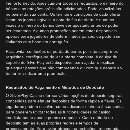
lhe foi fornecido. Após cumprir todos os requisitos, o dinheiro do
bónus e as rotações grátis são adicionados. Pode visualizá-los
no painel da sua conta. Os termos e condições de cada oferta
listam os jogos elegíveis, a data de fim da oferta e quantas
vezes o dinheiro do bónus deve ser apostado antes de poder
ser levantado. Algumas promoções podem estar disponíveis
apenas para jogadores de determinados países, ou podem ser
limitadas com base em português.
Para evitar confusões ou perda de bónus por não cumprir os
requisitos, certifique-se de ler a oferta completa. A equipa de
suporte do SilverPlay está disponível para ajudar e explicar
quaisquer passos que não compreenda ou com que depare ao
tentar reivindicar uma promoção.
Requisitos de Pagamento e Métodos de Depósito
O SilverPlay Casino oferece várias opções de depósito seguras,
concebidas para efetuar depósitos de forma rápida e fiável. Os
jogadores podem escolher como adicionar dinheiro à sua conta,
para poderem utilizar todas as funcionalidades do casino
imediatamente após o primeiro depósito. Cada método de
depósito tem as suas próprias regras e tempos de
processamento. Para evitar atrasos ou restrições, recomenda-