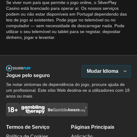
Se viver num país que permite o jogo online, o SilverPlay
Casino está licenciado para operar aí. Os nossos serviços
podem ou não estar disponíveis em Portugal dependendo das
leis de jogo aí existentes. Pode jogar no telemóvel ou no
computador — sem necessidade de descarregar nada. Pode
utilizar o seu telemóvel ou tablet para se registar, depositar
dinheiro, jogar e levantar.
Mudar Idioma
Jogue pelo seguro
Se notar sintomas de dependência do jogo, procure ajuda de
um profissional. Este sítio Web destina-se a utilizadores com 18
anos ou mais.
Termos de Serviço
Páginas Principais
Política de Cookies
Aplicação