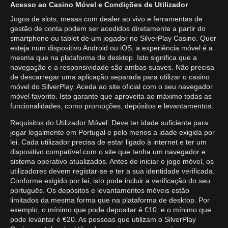
Acesso ao Casino Móvel e Condições de Utilizador
Jogos de slots, mesas com dealer ao vivo e ferramentas de
gestão de conta podem ser acedidos diretamente a partir do
smartphone ou tablet de um jogador no SilverPlay Casino. Quer
esteja num dispositivo Android ou iOS, a experiência móvel é a
mesma que na plataforma de desktop. Isto significa que a
navegação e a responsividade são ambas suaves. Não precisa
de descarregar uma aplicação separada para utilizar o casino
móvel do SilverPlay. Aceda ao site oficial com o seu navegador
móvel favorito. Isto garante que aproveita ao máximo todas as
funcionalidades, como promoções, depósitos e levantamentos.
Requisitos do Utilizador Móvel: Deve ter idade suficiente para
jogar legalmente em Portugal e pelo menos a idade exigida por
lei. Cada utilizador precisa de estar ligado à internet e ter um
dispositivo compatível com o site que tenha um navegador e
sistema operativo atualizados. Antes de iniciar o jogo móvel, os
utilizadores devem registar-se e ter a sua identidade verificada.
Conforme exigido por lei, isto pode incluir a verificação do seu
português. Os depósitos e levantamentos móveis estão
limitados da mesma forma que na plataforma de desktop. Por
exemplo, o mínimo que pode depositar é €10, e o mínimo que
pode levantar é €20. As pessoas que utilizam o SilverPlay