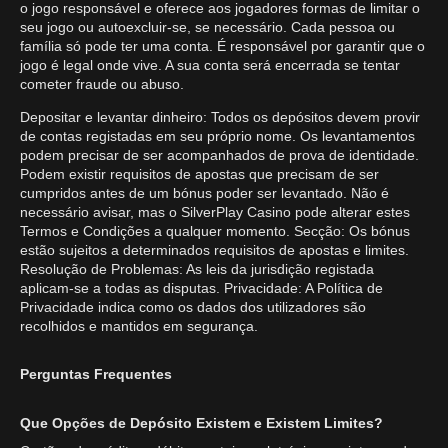
o jogo responsável e oferece aos jogadores formas de limitar o
seu jogo ou autoexcluir-se, se necessário. Cada pessoa ou
família só pode ter uma conta. É responsável por garantir que o
jogo é legal onde vive. A sua conta será encerrada se tentar
cometer fraude ou abuso.
Depositar e levantar dinheiro: Todos os depósitos devem provir
de contas registadas em seu próprio nome. Os levantamentos
podem precisar de ser acompanhados de prova de identidade.
Podem existir requisitos de apostas que precisam de ser
cumpridos antes de um bónus poder ser levantado. Não é
necessário avisar, mas o SilverPlay Casino pode alterar estes
Termos e Condições a qualquer momento. Secção: Os bónus
estão sujeitos a determinados requisitos de apostas e limites.
Resolução de Problemas: As leis da jurisdição registada
aplicam-se a todas as disputas. Privacidade: A Política de
Privacidade indica como os dados dos utilizadores são
recolhidos e mantidos em segurança.
Perguntas Frequentes
Que Opções de Depósito Existem e Existem Limites?