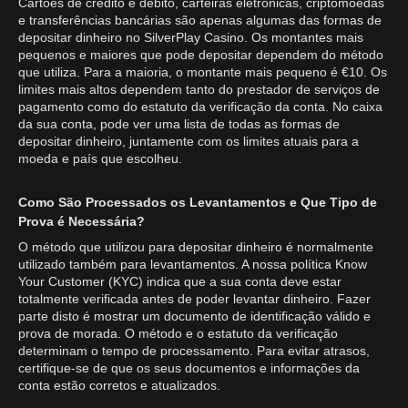
Cartões de crédito e débito, carteiras eletrónicas, criptomoedas
e transferências bancárias são apenas algumas das formas de
depositar dinheiro no SilverPlay Casino. Os montantes mais
pequenos e maiores que pode depositar dependem do método
que utiliza. Para a maioria, o montante mais pequeno é €10. Os
limites mais altos dependem tanto do prestador de serviços de
pagamento como do estatuto da verificação da conta. No caixa
da sua conta, pode ver uma lista de todas as formas de
depositar dinheiro, juntamente com os limites atuais para a
moeda e país que escolheu.
Como São Processados os Levantamentos e Que Tipo de
Prova é Necessária?
O método que utilizou para depositar dinheiro é normalmente
utilizado também para levantamentos. A nossa política Know
Your Customer (KYC) indica que a sua conta deve estar
totalmente verificada antes de poder levantar dinheiro. Fazer
parte disto é mostrar um documento de identificação válido e
prova de morada. O método e o estatuto da verificação
determinam o tempo de processamento. Para evitar atrasos,
certifique-se de que os seus documentos e informações da
conta estão corretos e atualizados.