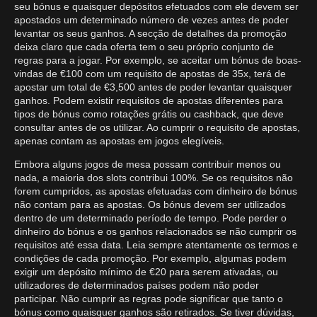
seu bónus e quaisquer depósitos efetuados com ele devem ser
apostados um determinado número de vezes antes de poder
levantar os seus ganhos. A secção de detalhes da promoção
deixa claro que cada oferta tem o seu próprio conjunto de
regras para a jogar. Por exemplo, se aceitar um bónus de boas-
vindas de €100 com um requisito de apostas de 35x, terá de
apostar um total de €3,500 antes de poder levantar quaisquer
ganhos. Podem existir requisitos de apostas diferentes para
tipos de bónus como rotações grátis ou cashback, que deve
consultar antes de os utilizar. Ao cumprir o requisito de apostas,
apenas contam as apostas em jogos elegíveis.
Embora alguns jogos de mesa possam contribuir menos ou
nada, a maioria dos slots contribui 100%. Se os requisitos não
forem cumpridos, as apostas efetuadas com dinheiro de bónus
não contam para as apostas. Os bónus devem ser utilizados
dentro de um determinado período de tempo. Pode perder o
dinheiro do bónus e os ganhos relacionados se não cumprir os
requisitos até essa data. Leia sempre atentamente os termos e
condições de cada promoção. Por exemplo, algumas podem
exigir um depósito mínimo de €20 para serem ativadas, ou
utilizadores de determinados países podem não poder
participar. Não cumprir as regras pode significar que tanto o
bónus como quaisquer ganhos são retirados. Se tiver dúvidas,