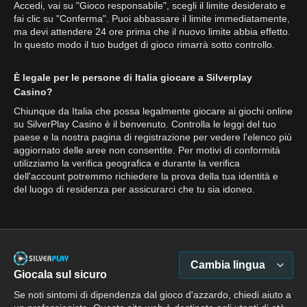
Accedi, vai su "Gioco responsabile", scegli il limite desiderato e
fai clic su "Conferma". Puoi abbassare il limite immediatamente,
ma devi attendere 24 ore prima che il nuovo limite abbia effetto.
In questo modo il tuo budget di gioco rimarrà sotto controllo.
È legale per le persone di Italia giocare a Silverplay
Casino?
Chiunque da Italia che possa legalmente giocare ai giochi online
su SilverPlay Casino è il benvenuto. Controlla le leggi del tuo
paese e la nostra pagina di registrazione per vedere l'elenco più
aggiornato delle aree non consentite. Per motivi di conformità
utilizziamo la verifica geografica e durante la verifica
dell'account potremmo richiedere la prova della tua identità e
del luogo di residenza per assicurarci che tu sia idoneo.
Cambia lingua
Giocala sul sicuro
Se noti sintomi di dipendenza dal gioco d'azzardo, chiedi aiuto a