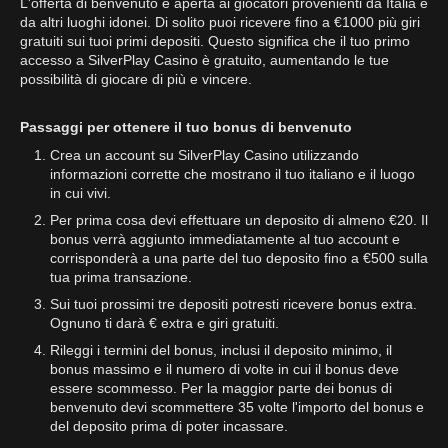
L'offerta di benvenuto è aperta ai giocatori provenienti da Italia e
da altri luoghi idonei. Di solito puoi ricevere fino a €1000 più giri
gratuiti sui tuoi primi depositi. Questo significa che il tuo primo
accesso a SilverPlay Casino è gratuito, aumentando le tue
possibilità di giocare di più e vincere.
Passaggi per ottenere il tuo bonus di benvenuto
Crea un account su SilverPlay Casino utilizzando
informazioni corrette che mostrano il tuo italiano e il luogo
in cui vivi.
Per prima cosa devi effettuare un deposito di almeno €20. Il
bonus verrà aggiunto immediatamente al tuo account e
corrisponderà a una parte del tuo deposito fino a €500 sulla
tua prima transazione.
Sui tuoi prossimi tre depositi potresti ricevere bonus extra.
Ognuno ti darà € extra e giri gratuiti.
Rileggi i termini del bonus, inclusi il deposito minimo, il
bonus massimo e il numero di volte in cui il bonus deve
essere scommesso. Per la maggior parte dei bonus di
benvenuto devi scommettere 35 volte l'importo del bonus e
del deposito prima di poter incassare.