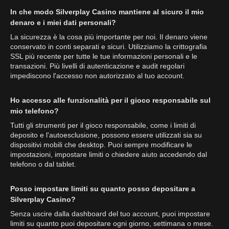
In che modo Silverplay Casino mantiene al sicuro il mio
denaro e i miei dati personali?
La sicurezza è la cosa più importante per noi. Il denaro viene
conservato in conti separati e sicuri. Utilizziamo la crittografia
SSL più recente per tutte le tue informazioni personali e le
transazioni. Più livelli di autenticazione e audit regolari
impediscono l'accesso non autorizzato al tuo account.
Ho accesso alle funzionalità per il gioco responsabile sul
mio telefono?
Tutti gli strumenti per il gioco responsabile, come i limiti di
deposito e l'autoesclusione, possono essere utilizzati sia su
dispositivi mobili che desktop. Puoi sempre modificare le
impostazioni, impostare limiti o chiedere aiuto accedendo dal
telefono o dal tablet.
Posso impostare limiti su quanto posso depositare a
Silverplay Casino?
Senza uscire dalla dashboard del tuo account, puoi impostare
limiti su quanto puoi depositare ogni giorno, settimana o mese.