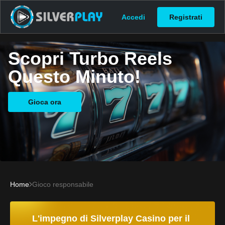
Accedi
Registrati
Scopri Turbo Reels
Questo Minuto!
Gioca ora
Home
Gioco responsabile
L'impegno di Silverplay Casino per il