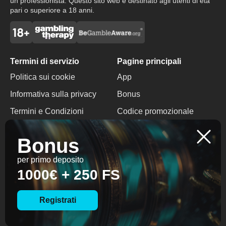
un professionista. Questo sito web è destinato agli utenti di età
pari o superiore a 18 anni.
Termini di servizio
Pagine principali
Politica sui cookie
App
Informativa sulla privacy
Bonus
Termini e Condizioni
Codice promozionale
Gioco responsabile
Nessun Bonus Senza
Bonus
Deposito
per primo deposito
Contatti
1000€ + 250 FS
+599 9 1558013
info@silverplayslots.com
Registrati
© 2026 All Rights
Reserved.