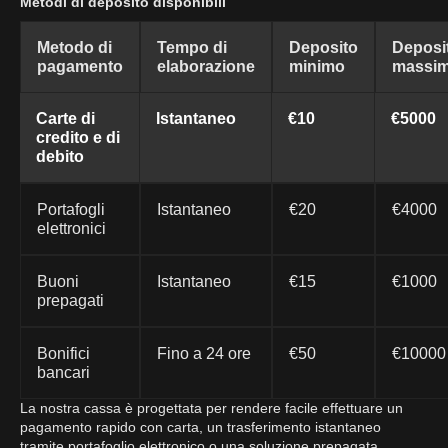
Metodi di deposito disponibili
Metodo di
Tempo di
Deposito
Deposi
pagamento
elaborazione
minimo
massi
Carte di
Istantaneo
€10
€5000
credito e di
debito
Portafogli
Istantaneo
€20
€4000
elettronici
Buoni
Istantaneo
€15
€1000
prepagati
Bonifici
Fino a 24 ore
€50
€10000
bancari
La nostra cassa è progettata per rendere facile effettuare un
pagamento rapido con carta, un trasferimento istantaneo
tramite portafoglio elettronico o una soluzione prepagata