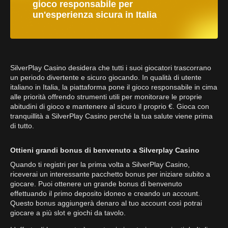
gioco responsabile per
un'esperienza sicura in Italia
SilverPlay Casino desidera che tutti i suoi giocatori trascorrano
un periodo divertente e sicuro giocando. In qualità di utente
italiano in Italia, la piattaforma pone il gioco responsabile in cima
alle priorità offrendo strumenti utili per monitorare le proprie
abitudini di gioco e mantenere al sicuro il proprio €. Gioca con
tranquillità a SilverPlay Casino perché la tua salute viene prima
di tutto.
Ottieni grandi bonus di benvenuto a Silverplay Casino
Quando ti registri per la prima volta a SilverPlay Casino,
riceverai un interessante pacchetto bonus per iniziare subito a
giocare. Puoi ottenere un grande bonus di benvenuto
effettuando il primo deposito idoneo e creando un account.
Questo bonus aggiungerà denaro al tuo account così potrai
giocare a più slot e giochi da tavolo.