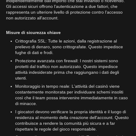
indipendentemente dall'importo che stai inviando o ricevendo.
Gli accessi sicuri offrono l'autenticazione a due fattori, che
rappresenta un ulteriore livello di protezione contro l'accesso
non autorizzato all'account.
Misure di sicurezza chiave
Crittografia SSL: Tutte le azioni, dalla registrazione al
prelievo di denaro, sono crittografate. Questo impedisce
fughe di dati e frodi.
Protezione avanzata con firewall: I nostri sistemi sono
protetti dal traffico non autorizzato. Questo impedisce
attività indesiderate prima che raggiungano i dati degli
utenti.
Monitoraggio in tempo reale: L'attività del casinò viene
costantemente monitorata per individuare schemi insoliti
così che il team possa intervenire immediatamente in caso
di minacce.
I giocatori devono verificare la propria identità e il luogo di
residenza al momento della creazione dell'account. Questo
contribuisce a rendere la comunità più sicura e a far
rispettare le regole del gioco responsabile.