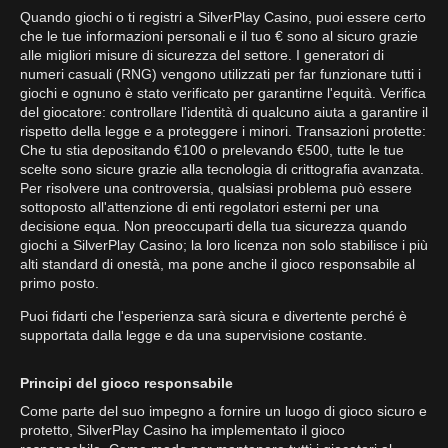
Quando giochi o ti registri a SilverPlay Casino, puoi essere certo
che le tue informazioni personali e il tuo € sono al sicuro grazie
alle migliori misure di sicurezza del settore. I generatori di
numeri casuali (RNG) vengono utilizzati per far funzionare tutti i
giochi e ognuno è stato verificato per garantirne l'equità. Verifica
del giocatore: controllare l'identità di qualcuno aiuta a garantire il
rispetto della legge e a proteggere i minori. Transazioni protette:
Che tu stia depositando €100 o prelevando €500, tutte le tue
scelte sono sicure grazie alla tecnologia di crittografia avanzata.
Per risolvere una controversia, qualsiasi problema può essere
sottoposto all'attenzione di enti regolatori esterni per una
decisione equa. Non preoccuparti della tua sicurezza quando
giochi a SilverPlay Casino; la loro licenza non solo stabilisce i più
alti standard di onestà, ma pone anche il gioco responsabile al
primo posto.
Puoi fidarti che l'esperienza sarà sicura e divertente perché è
supportata dalla legge e da una supervisione costante.
Principi del gioco responsabile
Come parte del suo impegno a fornire un luogo di gioco sicuro e
protetto, SilverPlay Casino ha implementato il gioco