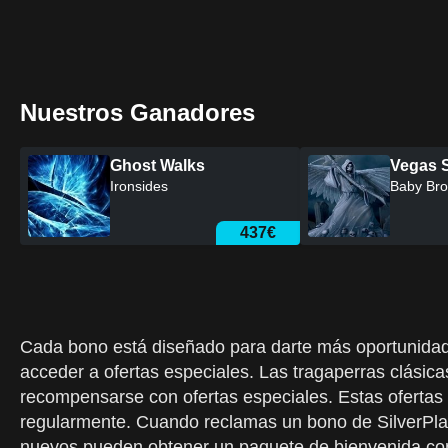
Nuestros Ganadores
Gift Shop
Ghost 
Angry_sister
Ironsides
37€
Cada bono está diseñado para darte más oportunidades 
acceder a ofertas especiales. Las tragaperras clásica
recompensarse con ofertas especiales. Estas ofertas 
regularmente. Cuando reclamas un bono de SilverPlay
nuevos pueden obtener un paquete de bienvenida con