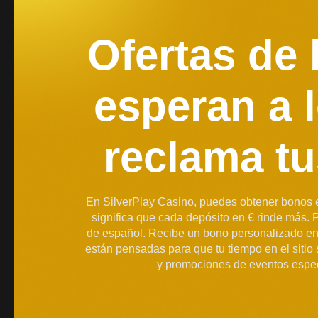
Ofertas de
esperan a 
reclama t
En SilverPlay Casino, puedes obtener bonos e
significa que cada depósito en € rinde más. 
de español. Recibe un bono personalizado en S
están pensadas para que tu tiempo en el sitio
y promociones de eventos especi