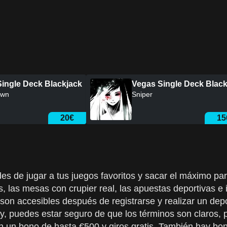
Walks
Vegas Single Deck Blackjack
Baby Brown
437€
20€
de jugar a tus juegos favoritos y sacar el máximo parti
s, las mesas con crupier real, las apuestas deportivas 
son accesibles después de registrarse y realizar un depó
, puedes estar seguro de que los términos son claros, 
 un bono de hasta €500 y giros gratis. También hay b