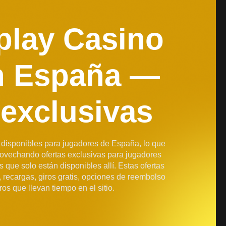
play Casino
en España —
exclusivas
 disponibles para jugadores de España, lo que
provechando ofertas exclusivas para jugadores
que solo están disponibles allí. Estas ofertas
 recargas, giros gratis, opciones de reembolso
s que llevan tiempo en el sitio.