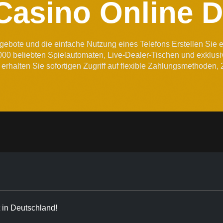
 Casino Online 
bote und die einfache Nutzung eines Telefons Erstellen Sie 
4.000 beliebten Spielautomaten, Live-Dealer-Tischen und exklusi
 erhalten Sie sofortigen Zugriff auf flexible Zahlungsmethoden,
 in Deutschland!