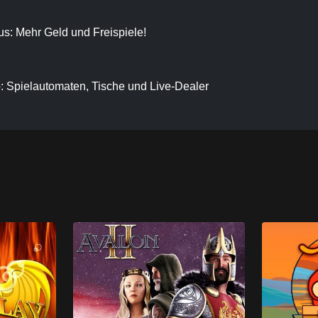
s: Mehr Geld und Freispiele!
: Spielautomaten, Tische und Live-Dealer
haltsame Turniere
alten Sie besondere Belohnungen
ziert und sicher in Deutschland
t und überall!