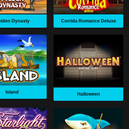
lden Dynasty
Corrida Romance Deluxe
Island
Halloween