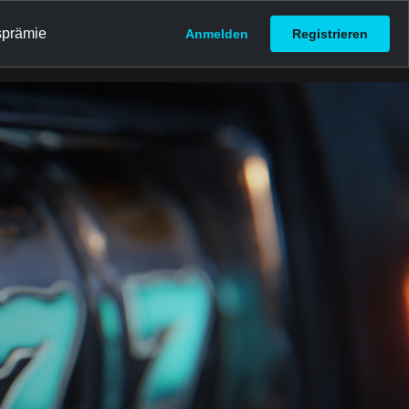
sprämie
Anmelden
Registrieren