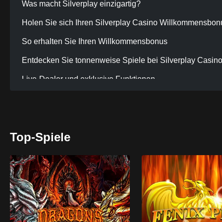
Was macht Silverplay einzigartig?
Holen Sie sich Ihren Silverplay Casino Willkommensbonu
So erhalten Sie Ihren Willkommensbonus
Entdecken Sie tonnenweise Spiele bei Silverplay Casino
Live-Dealer und exklusive Funktionen
Wöchentliche Angebote: Freispiele, Cashback und unter
Wie Cashback und Turniere Ihnen zugutekommen
Top-Spiele
Treten Sie dem VIP-Club bei Silverplay Casino bei: Erh
Wie unser VIP-Club funktioniert
Sicher mit Vertrauen bei Silverplay Casino spielen: Lizen
Warum Silverplay vertrauen?
Silverplay Casino auf Ihrem Telefon: Spielen Sie jederzei