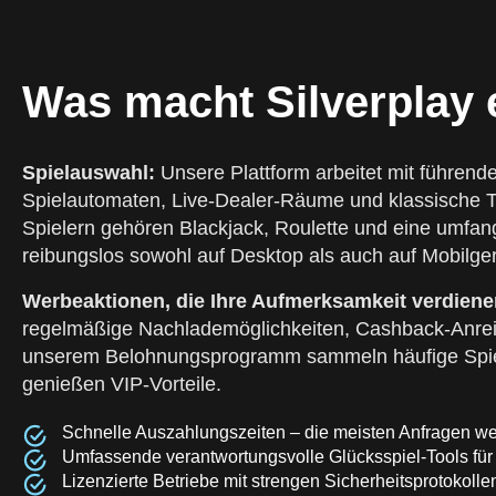
Was macht Silverplay e
Spielauswahl:
Unsere Plattform arbeitet mit führe
Spielautomaten, Live-Dealer-Räume und klassische Ti
Spielern gehören Blackjack, Roulette und eine umfan
reibungslos sowohl auf Desktop als auch auf Mobilge
Werbeaktionen, die Ihre Aufmerksamkeit verdiene
regelmäßige Nachlademöglichkeiten, Cashback-Anreiz
unserem Belohnungsprogramm sammeln häufige Spiel
genießen VIP-Vorteile.
Schnelle Auszahlungszeiten – die meisten Anfragen we
Umfassende verantwortungsvolle Glücksspiel-Tools für 
Lizenzierte Betriebe mit strengen Sicherheitsprotokolle