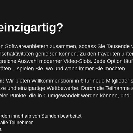
inzigartig?
nden Softwareanbietern zusammen, sodass Sie Tausende 
schaktivitäten genießen können. Zu den Favoriten unte
greiche Auswahl moderner Video-Slots. Jede Option läuf
räten – spielen Sie, wo und wann immer Sie möchten.
n:
Wir bieten Willkommensboni in € für neue Mitglieder 
e und einzigartige Wettbewerbe. Durch die Teilnahme 
er Punkte, die in € umgewandelt werden können, und
rden innerhalb von Stunden bearbeitet.
alle Teilnehmer.
n.